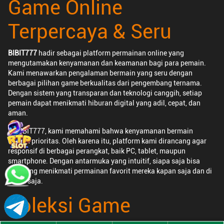
Game Online
Terpercaya & Seru
BIBIT777
hadir sebagai platform permainan online yang
mengutamakan kenyamanan dan keamanan bagi para pemain.
Kami menawarkan pengalaman bermain yang seru dengan
berbagai pilihan game berkualitas dari pengembang ternama.
Dengan sistem yang transparan dan teknologi canggih, setiap
pemain dapat menikmati hiburan digital yang adil, cepat, dan
aman.
Di BIBIT777, kami memahami bahwa kenyamanan bermain
adalah prioritas. Oleh karena itu, platform kami dirancang agar
responsif di berbagai perangkat, baik PC, tablet, maupun
smartphone. Dengan antarmuka yang intuitif, siapa saja bisa
langsung menikmati permainan favorit mereka kapan saja dan di
mana saja.
Koleksi Game