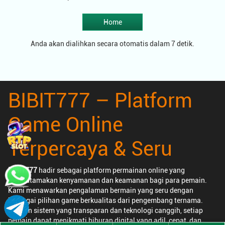
Home
Anda akan dialihkan secara otomatis dalam 7 detik.
BIBIT777 – Platform
Game Online
Terpercaya & Seru
BIBIT777
hadir sebagai platform permainan online yang
mengutamakan kenyamanan dan keamanan bagi para pemain.
Kami menawarkan pengalaman bermain yang seru dengan
berbagai pilihan game berkualitas dari pengembang ternama.
Dengan sistem yang transparan dan teknologi canggih, setiap
pemain dapat menikmati hiburan digital yang adil, cepat, dan