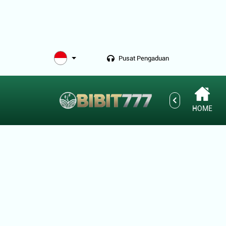
Pusat Pengaduan
HOME