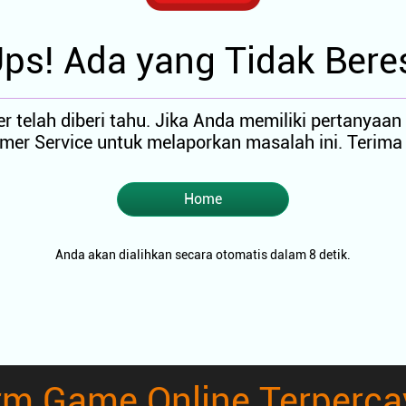
ps! Ada yang Tidak Bere
telah diberi tahu. Jika Anda memiliki pertanyaan l
mer Service untuk melaporkan masalah ini. Terima 
Home
Anda akan dialihkan secara otomatis dalam 8 detik.
rm Game Online Terperca