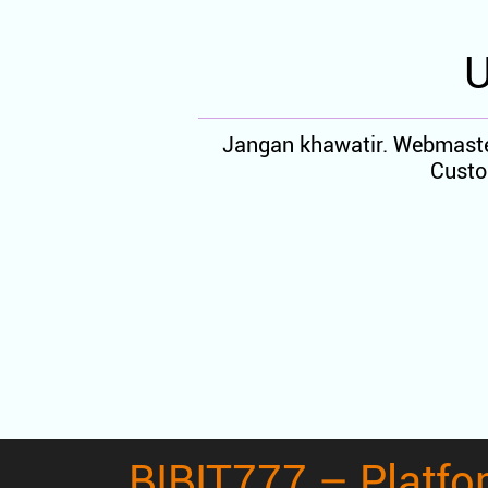
U
Jangan khawatir. Webmaster 
Custo
BIBIT777 – Platfo