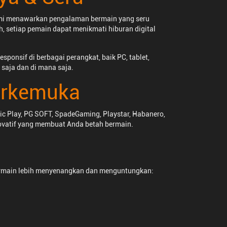
mi menawarkan pengalaman bermain yang seru
, setiap pemain dapat menikmati hiburan digital
ponsif di berbagai perangkat, baik PC, tablet,
saja dan di mana saja.
Terkemuka
c Play, PG SOFT, SpadeGaming, Playstar, Habanero,
inovatif yang membuat Anda betah bermain.
ermain lebih menyenangkan dan menguntungkan: